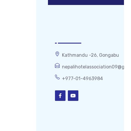
Get In Touch
Kathmandu -26, Gongabu
nepalihotelassociation09@gma
+977-01-4963984
Popular Links