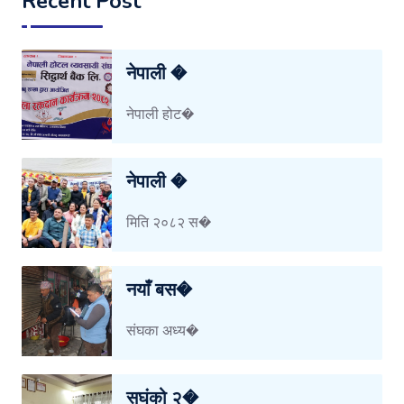
Recent Post
नेपाली �
नेपाली होट�
नेपाली �
मिति २०८२ स�
नयाँ बस�
संघका अध्य�
सघंको २�