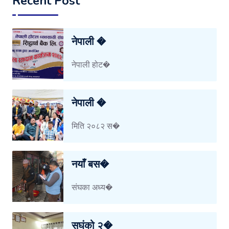
Recent Post
नेपाली �
नेपाली होट�
नेपाली �
मिति २०८२ स�
नयाँ बस�
संघका अध्य�
सघंको २�