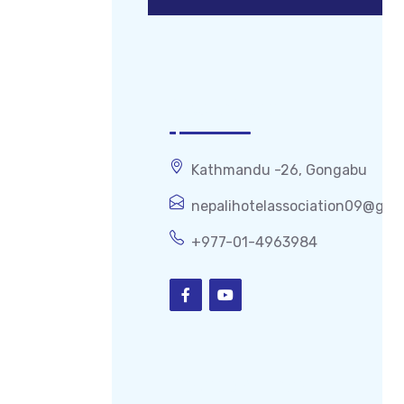
Get In Touch
Kathmandu -26, Gongabu
nepalihotelassociation09@gma
+977-01-4963984
Popular Links