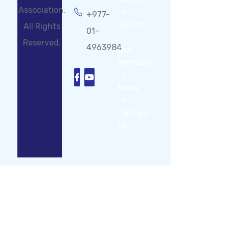
Association.
+977-
Gallery
All Rights
01-
Reserved.
4963984
Our
Members
News
Contact
Us