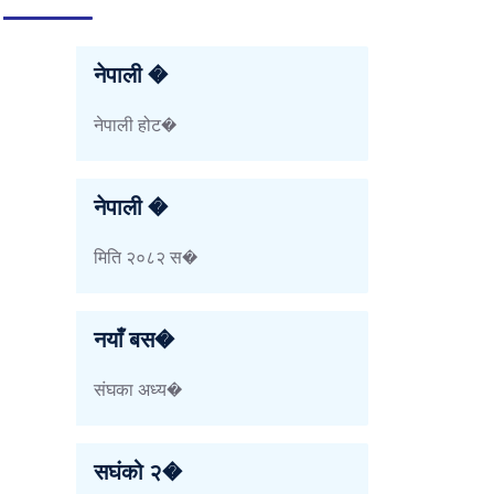
नेपाली �
नेपाली होट�
नेपाली �
मिति २०८२ स�
नयाँ बस�
संघका अध्य�
सघंको २�