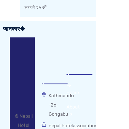
सघंको २५ औं
जानकार�
Get
Popular
In
Links
Touch
Home
Kathmandu
-26,
About
Us
Gongabu
© Nepali
Hotel
nepalihotelassociation09@gmail.co
Smarika