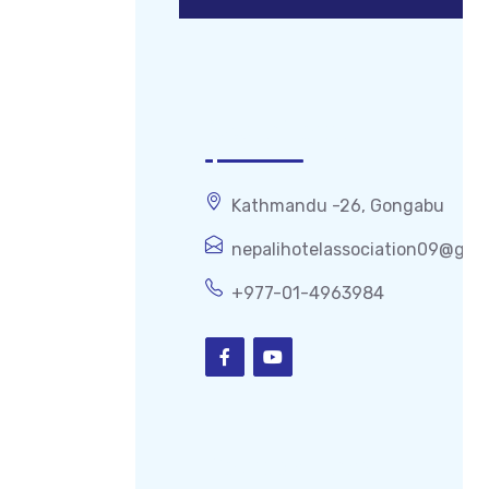
Get In Touch
Kathmandu -26, Gongabu
nepalihotelassociation09@gma
+977-01-4963984
Popular Links