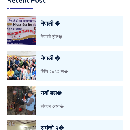
Recent Post
नेपाली �
नेपाली होट�
नेपाली �
मिति २०८२ स�
नयाँ बस�
संघका अध्य�
सघंको २�